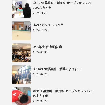
🌰10/20 柔整科・鍼灸科 オープンキャンパ
スのようす🍁
2024.11.29
🌲みんなでモルック🌳
2024.10.22
🛫 3年生 台湾研修 🏥
2024.09.30
⛹️‍♂️Tarzan倶楽部 活動のようす🤸‍♂️
2024.09.26
⛅9/14 柔整科・鍼灸科 オープンキャンパス
のようす🍇
2024.09.20