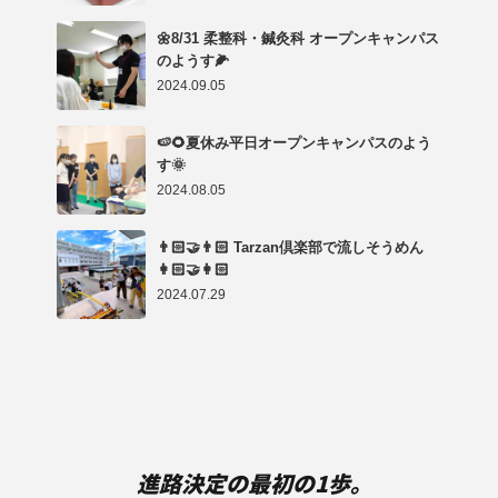
🌼8/31 柔整科・鍼灸科 オープンキャンパス
のようす🌽
2024.09.05
🍉🌻夏休み平日オープンキャンパスのよう
す🌞
2024.08.05
👨🏻‍🤝‍👨🏻 Tarzan倶楽部で流しそうめん
👩🏻‍🤝‍👩🏻
2024.07.29
進路決定の最初の1歩。