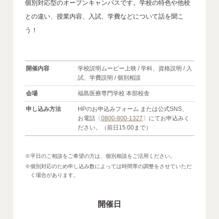
個別対応型のオープンキャンパスです。学校の特色や他校
との違い、授業内容、入試、学費などについて話を聞こ
う！
開催内容
学校説明ムービー上映 / 学科、資格説明 / 入
試、学費説明 / 個別相談
会場
福島医療専門学校 本部校舎
申し込み方法
HPのお申込みフォーム または公式SNS、
お電話〔
0800-800-1327
〕にてお申込みく
ださい。（前日15:00まで）
※平日のご相談をご希望の方は、個別相談をご活用ください。
※個別対応のため申し込み数によっては時間帯の調整をさせていただ
く場合があります。
開催日