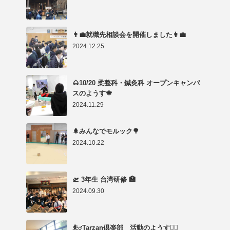
👨‍💼就職先相談会を開催しました👩‍💼
2024.12.25
🌰10/20 柔整科・鍼灸科 オープンキャンパ
スのようす🍁
2024.11.29
🌲みんなでモルック🌳
2024.10.22
🛫 3年生 台湾研修 🏥
2024.09.30
⛹️‍♂️Tarzan倶楽部 活動のようす🤸‍♂️