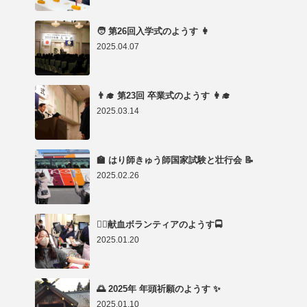
🧑 第26回入学式のようす 👩
2025.04.07
👨‍🎓 第23回 卒業式のようす 👩‍🎓
2025.03.14
🏫 はり師きゅう師国家試験と壮行会 📝
2025.02.26
👨‍⚕️献血ボランティアのようす🚍
2025.01.20
🌅 2025年 年頭祈願のようす ✨
2025.01.10