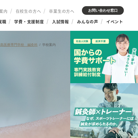
案内
在校生の方へ
卒業生の方へ
お問い合わせ窓口
就職
学費・支援制度
入試情報
みんなの声
イベント
福島医療専門学校 鍼灸科
学校案内