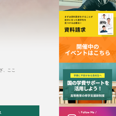
ざ、ここ
ス