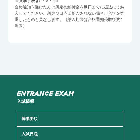
＜入学手続きについて＞
合格通知を受けた方は所定の納付金を期日までに振込にて納
入してください。所定期日内に納入されない場合、入学を辞
退したものと見なします。（納入期限は合格通知受取後約4
週間）
ENTRANCE EXAM
入試情報
募集要項
入試日程