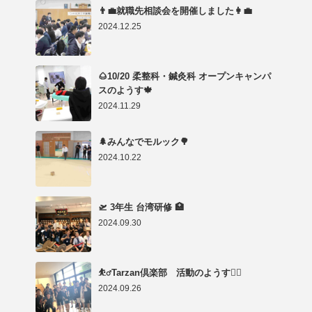
👨‍💼就職先相談会を開催しました👩‍💼
2024.12.25
🌰10/20 柔整科・鍼灸科 オープンキャンパ
スのようす🍁
2024.11.29
🌲みんなでモルック🌳
2024.10.22
🛫 3年生 台湾研修 🏥
2024.09.30
⛹️‍♂️Tarzan倶楽部 活動のようす🤸‍♂️
2024.09.26