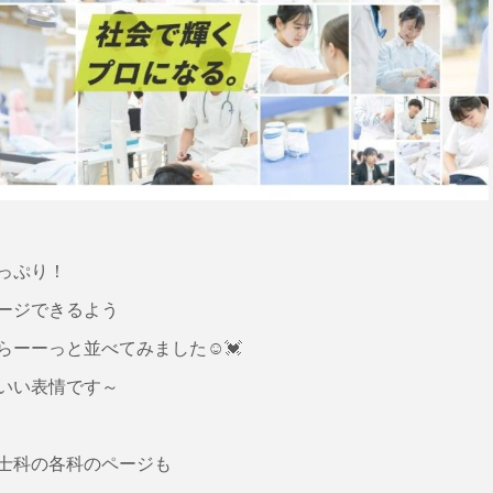
っぷり！
ージできるよう
ーーっと並べてみました☺️💓
いい表情です～
士科の各科のページも