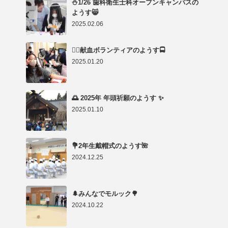
⛄1/26 歯科衛生士科オープンキャンパスの
ようす😸
2025.02.06
👨‍⚕️献血ボランティアのようす🚍
2025.01.20
🌅 2025年 年頭祈願のようす ✨
2025.01.10
💐2年生戴帽式のようす🌺
2024.12.25
🌲みんなでモルック🌳
2024.10.22