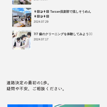
👨🏻‍🤝‍👨🏻 Tarzan倶楽部で流しそうめん
👩🏻‍🤝‍👩🏻
2024.07.29
7/7 歯のクリーニングを体験してみよう👩‍⚕️
2024.07.17
進路決定の最初の1歩。
疑問や不安、ご相談ください。