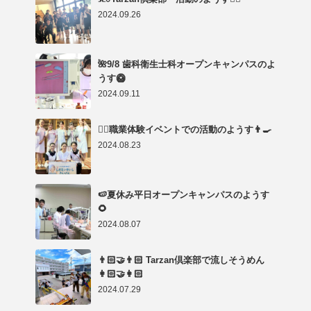
2024.09.26
🌺9/8 歯科衛生士科オープンキャンパスのよ
うす🥝
2024.09.11
👩‍⚕️職業体験イベントでの活動のようす👨‍🍳
2024.08.23
🍉夏休み平日オープンキャンパスのようす
🌻
2024.08.07
👨🏻‍🤝‍👨🏻 Tarzan倶楽部で流しそうめん
👩🏻‍🤝‍👩🏻
2024.07.29