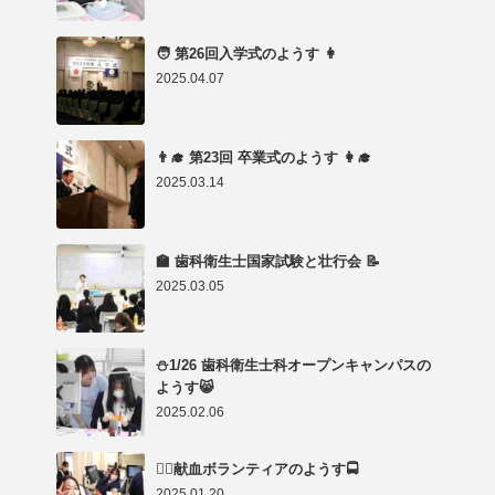
🧑 第26回入学式のようす 👩
2025.04.07
👨‍🎓 第23回 卒業式のようす 👩‍🎓
2025.03.14
🏫 歯科衛生士国家試験と壮行会 📝
2025.03.05
⛄1/26 歯科衛生士科オープンキャンパスの
ようす😸
2025.02.06
👨‍⚕️献血ボランティアのようす🚍
2025.01.20