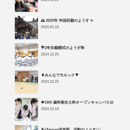
🌅 2025年 年頭祈願のようす ✨
2025.01.10
💐2年生戴帽式のようす🌺
2024.12.25
🌲みんなでモルック🌳
2024.10.22
🍁10/6 歯科衛生士科オープンキャンパス🌰
2024.10.18
⛹️‍♂️Tarzan倶楽部 活動のようす🤸‍♂️