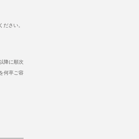
せください。
)以降に順次
を何卒ご容