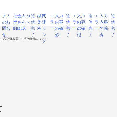
の
求人
社会人の
送
鍼
関
エ
入力
送
エ
入力
送
エ
入力
送
い
のお
皆さんへ
信
灸
連
ラ
内容
信
ラ
内容
信
ラ
内容
信
せ
問合
INDEX
完
科
リ
ー
の確
完
ー
の確
完
ー
の確
完
せ
了
ン
認
了
認
了
認
了
月の大型連休期間中の学校業務について
ク
て