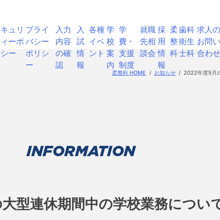
セキュリ
プライ
入力
入
各種
学
学
就職
採
柔
歯科
求人
ティーポ
バシー
内容
試
イベ
校
費・
先相
用
整
衛生
お問
リシー
ポリシ
の確
情
ント
案
支援
談会
情
科
士科
合わ
ー
認
報
内
制度
報
柔整科 HOME
お知らせ
2022年度5
INFORMATION
月の大型連休期間中の学校業務につい