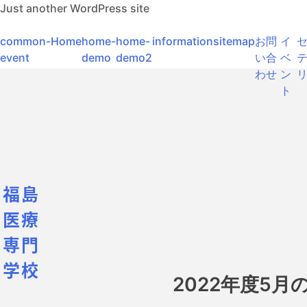
Skip
Just another WordPress site
to
content
common-
Home
home-
home-
information
sitemap
お問
イ
event
demo
demo2
い合
ベ
わせ
ン
ト
福島
医療
専門
学校
2022年度5